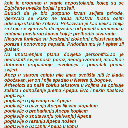
koje je progutao u stanje nepostojanja, kojeg su se
Egipčane uvelike bojali i gnušali.
Budući da je bio potpuno izvan svijeta prirode,
vjerovalo se kako ne treba nikakvu hranu osim
udisanja vlastitih krikova. Prikazivan je kao velika zmija
za koju se vjerovalo da egzistira od početka vremena u
vodama prastarog kaosa koji je prethodio stvaranju.
Njegova funkcija su beskrajni zlokobni ciklusi napada,
poraza i ponovnog napada. Pridodan mu je i epitet zli
gušter.
Na unutarenjem planu čovjeka personificirao je
nedostatk svijesnosti, poraz, neodgovornost, moralno i
duhovno propadanje, involuciju i povratak prema
zvijeri.
Apep u starom egiptu nije imao svetišta niti je ikada
obožavan, jer on i nije spadao u Netere tj. bogove.
Arheolozi su našli zbirku tekstova u kojima se opisuje
zaštita i odnošenje prema Apepu. Evo i nekih naslova
poglavlja:
poglavlje o pljuvanju na Apepa
poglavlje o gaženju Apepa lijevim stopalom
poglavlje o probadanju Apepa kopljem
poglavlje o sputavanju (okivanju) Apepa
poglavlje o rezanju Apepa nožem
poglavlje o bacanju Apepa u vatru