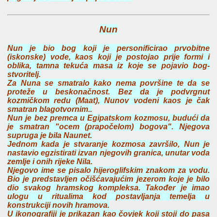
Nun
Nun je bio bog koji je personificirao prvobitne
(iskonske) vode, kaos koji je postojao prije formi i
oblika, tamna tekuća masa iz koje se pojavio bog-
stvoritelj.
Za Nuna se smatralo kako nema površine te da se
proteže u beskonačnost. Bez da je podvrgnut
kozmičkom redu (Maat), Nunov vodeni kaos je čak
smatran blagotvornim..
Nun je bez premca u Egipatskom kozmosu, budući da
je smatran "ocem (prapočelom) bogova". Njegova
supruga je bila Naunet.
Jednom kada je stvaranje kozmosa završilo, Nun je
nastavio egzistirati izvan njegovih granica, unutar voda
zemlje i onih rijeke Nila.
Njegovo ime se pisalo hijeroglifskim znakom za vodu.
Bio je predstavljen očišćavajućim jezerom koje je bilo
dio svakog hramskog kompleksa. Također je imao
ulogu u ritualima kod postavljanja temelja u
konstrukciji novih hramova.
U ikonografiji je prikazan kao čovjek koji stoji do pasa