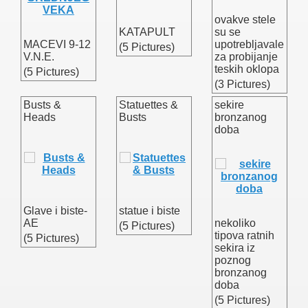
ovakve stele
KATAPULT
su se
MACEVI 9-12
upotrebljavale
(5 Pictures)
V.N.E.
za probijanje
teskih oklopa
(5 Pictures)
(3 Pictures)
Busts &
Statuettes &
sekire
Heads
Busts
bronzanog
doba
Glave i biste-
statue i biste
AE
nekoliko
(5 Pictures)
tipova ratnih
(5 Pictures)
sekira iz
poznog
bronzanog
doba
(5 Pictures)