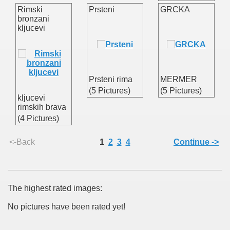
Rimski
Prsteni
GRCKA
bronzani
kljucevi
Prsteni rima
MERMER
(5 Pictures)
(5 Pictures)
kljucevi
rimskih brava
(4 Pictures)
<-Back
1
2
3
4
Continue ->
The highest rated images:
No pictures have been rated yet!