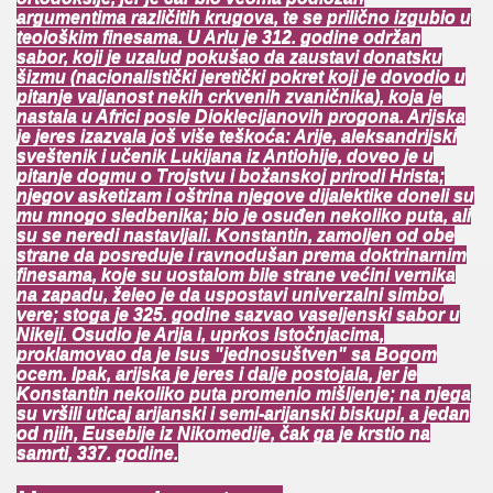
argumentima različitih krugova, te se prilično izgubio u
teološkim finesama. U Arlu je 312. godine održan
sabor, koji je uzalud pokušao da zaustavi donatsku
šizmu (nacionalistički jeretički pokret koji je dovodio u
pitanje valjanost nekih crkvenih zvaničnika), koja je
nastala u Africi posle Dioklecijanovih progona. Arijska
je jeres izazvala još više teškoća: Arije, aleksandrijski
sveštenik i učenik Lukijana iz Antiohije, doveo je u
pitanje dogmu o Trojstvu i božanskoj prirodi Hrista;
njegov asketizam i oštrina njegove dijalektike doneli su
mu mnogo sledbenika; bio je osuđen nekoliko puta, ali
su se neredi nastavljali. Konstantin, zamoljen od obe
strane da posreduje i ravnodušan prema doktrinarnim
finesama, koje su uostalom bile strane većini vernika
na zapadu, želeo je da uspostavi univerzalni simbol
vere; stoga je 325. godine sazvao vaseljenski sabor u
Nikeji. Osudio je Arija i, uprkos Istočnjacima,
proklamovao da je Isus "jednosuštven" sa Bogom
ocem. Ipak, arijska je jeres i dalje postojala, jer je
Konstantin nekoliko puta promenio mišljenje; na njega
su vršili uticaj arijanski i semi-arijanski biskupi, a jedan
od njih, Eusebije iz Nikomedije, čak ga je krstio na
samrti, 337. godine.