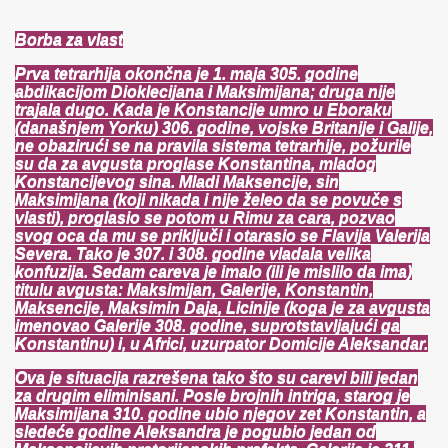
Borba za vlast
Prva tetrarhija okončna je 1. maja 305. godine
abdikacijom Dioklecijana i Maksimijana; druga nije
trajala dugo. Kada je Konstancije umro u Eboraku
(današnjem Yorku) 306. godine, vojske Britanije i Galije,
ne obazirući se na pravila sistema tetrarhije, požurile
su da za avgusta proglase Konstantina, mladog
Konstancijevog sina. Mladi Maksencije, sin
Maksimijana (koji nikada i nije želeo da se povuče s
vlasti), proglasio se potom u Rimu za cara, pozvao
svog oca da mu se priključi i otarasio se Flavija Valerija
Severa. Tako je 307. i 308. godine vladala velika
konfuzija. Sedam careva je imalo (ili je mislilo da ima)
titulu avgusta: Maksimijan, Galerije, Konstantin,
Maksencije, Maksimin Daja, Licinije (koga je za avgusta
imenovao Galerije 308. godine, suprotstavljajući ga
Konstantinu) i, u Africi, uzurpator Domicije Aleksandar.
Ova je situacija razrešena tako što su carevi bili jedan
za drugim eliminisani. Posle brojnih intriga, starog je
Maksimijana 310. godine ubio njegov zet Konstantin, a
sledeće godine Aleksandra je pogubio jedan od