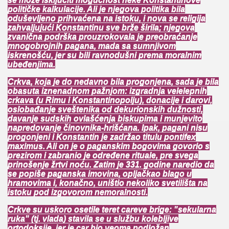
političke kalkulacije. Ali je njegova politika bila
oduševljeno prihvaćena na istoku, i nova se religija
zahvaljujući Konstantinu sve brže širila; njegova
zvanična podrška prouzrokovala je preobraćanje
mnogobrojnih pagana, mada sa sumnjivom
iskrenošću, jer su bili ravnodušni prema moralnim
ubeđenjima.
Crkva, koja je do nedavno bila progonjena, sada je bila
obasuta iznenadnom pažnjom: izgradnja velelepnih
crkava (u Rimu i Konstantinopolju), donacije i darovi,
oslobađanje sveštenika od dekurionskih dužnosti,
davanje sudskih ovlašćenja biskupima i munjevito
napredovanje činovnika-hrišćana. Ipak, pagani nisu
progonjeni i Konstantin je zadržao titulu pontifex
maximus. Ali on je o paganskim bogovima govorio s
prezirom i zabranio je određene rituale, pre svega
prinošenje žrtvi noću. Zatim je 331. godine naredio da
se popiše paganska imovina, opljačkao blago u
hramovima i, konačno, uništio nekoliko svetilišta na
istoku pod izgovorom nemoralnosti.
Crkve su uskoro osetile teret careve brige: "sekularna
ruka" (tj. vlada) stavila se u službu kolebljive
ortodoksije, jer je car bio veoma podložan