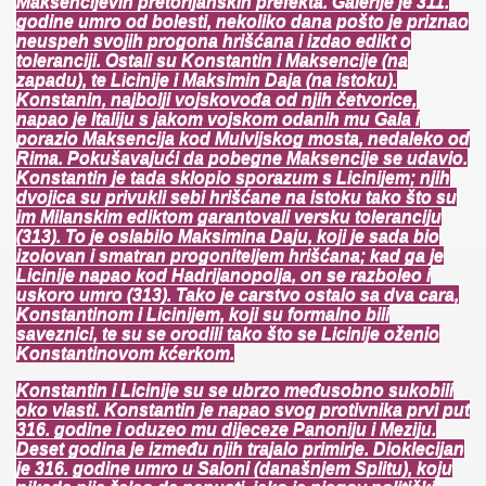
Maksencijevih pretorijanskih prefekta. Galerije je 311.
godine umro od bolesti, nekoliko dana pošto je priznao
neuspeh svojih progona hrišćana i izdao edikt o
toleranciji. Ostali su Konstantin i Maksencije (na
zapadu), te Licinije i Maksimin Daja (na istoku).
Konstanin, najbolji vojskovođa od njih četvorice,
napao je Italiju s jakom vojskom odanih mu Gala i
porazio Maksencija kod Mulvijskog mosta, nedaleko od
Rima. Pokušavajući da pobegne Maksencije se udavio.
Konstantin je tada sklopio sporazum s Licinijem; njih
dvojica su privukli sebi hrišćane na istoku tako što su
im Milanskim ediktom garantovali versku toleranciju
(313). To je oslabilo Maksimina Daju, koji je sada bio
izolovan i smatran progoniteljem hrišćana; kad ga je
Licinije napao kod Hadrijanopolja, on se razboleo i
uskoro umro (313). Tako je carstvo ostalo sa dva cara,
Konstantinom i Licinijem, koji su formalno bili
saveznici, te su se orodili tako što se Licinije oženio
Konstantinovom kćerkom.
Konstantin i Licinije su se ubrzo međusobno sukobili
oko vlasti. Konstantin je napao svog protivnika prvi put
316. godine i oduzeo mu dijeceze Panoniju i Meziju.
Deset godina je između njih trajalo primirje. Dioklecijan
je 316. godine umro u Saloni (današnjem Splitu), koju