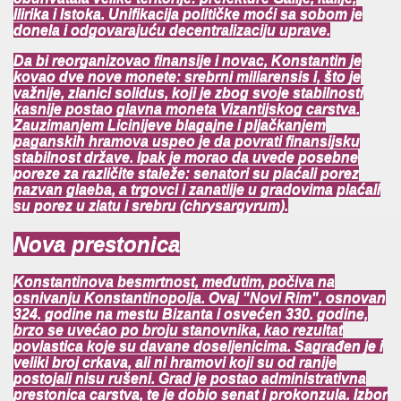
Ilirika i Istoka. Unifikacija političke moći sa sobom je
donela i odgovarajuću decentralizaciju uprave.
Da bi reorganizovao finansije i novac, Konstantin je
kovao dve nove monete: srebrni miliarensis i, što je
važnije, zlanici solidus, koji je zbog svoje stabilnosti
kasnije postao glavna moneta Vizantijskog carstva.
Zauzimanjem Licinijeve blagajne i pljačkanjem
paganskih hramova uspeo je da povrati finansijsku
stabilnost države. Ipak je morao da uvede posebne
poreze za različite staleže: senatori su plaćali porez
nazvan glaeba, a trgovci i zanatlije u gradovima plaćali
su porez u zlatu i srebru (chrysargyrum).
Nova prestonica
Konstantinova besmrtnost, međutim, počiva na
osnivanju Konstantinopolja. Ovaj "Novi Rim", osnovan
324. godine na mestu Bizanta i osvećen 330. godine,
brzo se uvećao po broju stanovnika, kao rezultat
povlastica koje su davane doseljenicima. Sagrađen je i
veliki broj crkava, ali ni hramovi koji su od ranije
postojali nisu rušeni. Grad je postao administrativna
prestonica carstva, te je dobio senat i prokonzula. Izbor