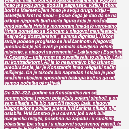
imao je svoju prvu, doduše pagansku, viziju. Tokom
borbi s Maksencijem imao je svoju drugu viziju –
osvetljeni krst na nebu – posle čega je dao da se na
oklope njegovih ljudi ucrta figura koja je možda
predstavljala Hristov monogram (mada je verovatno
Hrista pomešao sa Suncem u njegovoj manifestaciji
"najvećeg dostojanstva", summa dignitas). Nakon
svoje pobede proglasio se hrišćaninom. Njegovo
preobraćanje još uvek je pomalo obavijeno velom
misterije, a njegovi savremenici – Laktancije i Eusebije
iz Cezareje – uglavnom ne osvetljavaju to pitanje, i čak
su kontradiktorni. Ali je to nesumnjivo bilo iskreno
preobraćanje, jer je Konstantin imao religijski način
mišljenja. On je takođe bio napredan i stajao je pod
snažnim uticajem sposobnih biskupa koji su ga od
samog početka okruživali.
Do 320–322. godine na Konstantinovim se
spomenicima i novcu pojavljuju solarni simboli, a on
sam nikada nije bio naročiti teolog. Ipak, njegova
blagonaklona politika prema hrišćanima nikada nije
oslabila. Hrišćanstvo je u carstvu još uvek bila
manjinska religija, posebno na zapadu i u ruralnim
oblastima (pa stoga i u njegovoj sopstvenoj vojsci), te
se može isključiti mogućnost neke Konstantinove