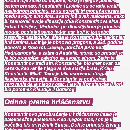
nikada nije želeo da napusti, iako je njegov politički
sistem propao. Konstantin i Licinije su se tada vratili
naslednom principu, te su odredili tri moguća cezara
među svojim sinovima, sva tri još uvek maloletna, kako
bi zasnovali svoje dinastije (dva Konstantinova sina i
jedan Licinijev). Međutim, po dinastijskom je principu
mogao postojati samo jedan car, koji je iza sebe
ostavljao naslednika. Mada je Konstantin bio naklonjen
hrišćanima, Licinije je obnovio progone, a 324. godine
ponovo je izbio rat. Licinije, poražen prvo kod
Hadrijanopolja, a zatim u Anatoliji, morao se predati, te
je bio pogubljen zajedno sa svojim sinom. Zatim je i
Konstantinov treći sin, Konstancije, bio imenovan za
cezara, kao ranije njegova dva starija brata, Krisp i
Konstantin Mlađi. Tako je bila osnovana druga
flavijevska dinastija, a Konstantin je podupirao
verovanje da je njegov otac, Flavije Konstancije (Hlor),
bio potomak Klaudija II Gotskog.
Odnos prema hrišćanstvu
[
Konstantinovo preobraćanje u hrišćanstvo imalo je
dalekosežne posledice. Kao njegov otac, i on je u
početku bio privrženik Sunca. Dok je prinosio žrtvu u
Velikom hramu Sunca u galskim planinama Vozges