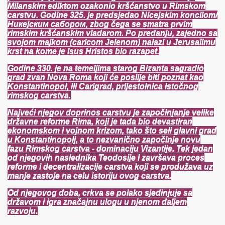
Milanskim ediktom ozakonio kršćanstvo u Rimskom
carstvu. Godine 325. je predsjedao Nicejskim koncilom/
Никејским сабором, zbog čega se smatra prvim
rimskim kršćanskim vladarom. Po predanju, zajedno sa
svojom majkom (caricom Jelenom) nalazi u Jerusalimu
krst na kome je Isus Hristos bio razapet.
Godine 330. je na temeljima starog Bizanta sagradio
grad zvan Nova Roma koji će poslije biti poznat kao
Konstantinopol, ili Carigrad, prijestolnica Istočnog
rimskog carstva.
Najveći njegov doprinos carstvu je započinjanje velike
državne reforme Rima, koji je tada bio devastiran
ekonomskom i vojnom krizom, tako što seli glavni grad
u Konstantinopolj, a to nezvanično započinje novu
fazu Rimskog carstva - dominaciju Vizantije. Tek jedan
od njegovih naslednika Teodosije I završava proces
reforme i decentralizacije carstva koji se produžava uz
manje zastoje na celu istoriju ovog carstva.
Od njegovog doba, crkva se polako sjedinjuje sa
državom i igra značajnu ulogu u njenom daljem
razvoju.