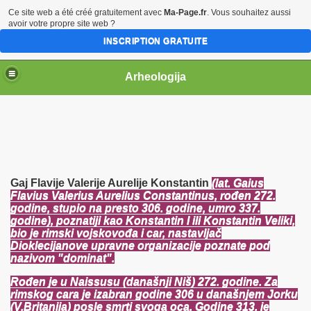
Ce site web a été créé gratuitement avec
Ma-Page.fr
. Vous souhaitez aussi
avoir votre propre site web ?
INSCRIPTION GRATUITE
Arheologija
Gaj Flavije Valerije Aurelije Konstantin
(lat. Gaius
Flavius Valerius Aurelius Constantinus, rođen 272.
godine, stupio na presto 306. godine, umro 337.
godine), poznatiji kao Konstantin I ili Konstantin Veliki,
bio je rimski vojskovođa i car, nastavljač
Dioklecijanove upravne organizacije poznate pod
nazivom "dominat".
Rođen je u Naissusu (današnji Niš) 272. godine. Za
rimskog cara je izabran godine 306 u današnjem Jorku
(V.Britanija) posle smrti svoga oca. Godine 313. je