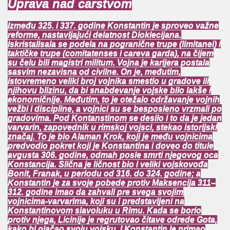
Uprava nad carstvom
Između 325. i 337. godine Konstantin je sproveo važne
reforme, nastavljajući delatnost Dioklecijana.
Iskristalisala se podela na pogranične trupe (limitanei) i
taktičke trupe (comitatenses i careva garda), na čijem
su čelu bili magistri militum. Vojna je karijera postala
sasvim nezavisna od civilne. On je, međutim,
istovremeno veliki broj vojnika smestio u gradove ili
njihovu blizinu, da bi snabdevanje vojske bilo lakše i
ekonomičnije. Međutim, to je otežalo održavanje vojnih
vežbi i discipline, a vojnici su se besposleno vrzmali po
gradovima. Pod Kontanstinom se desilo i to da je jedan
varvarin, zapovednik u rimskoj vojsci, stekao istorijski
značaj. To je bio Alaman Krok, koji je među vojnicima
predvodio pokret koji je Konstantina i doveo do titule
avgusta 306. godine, odmah posle smrti njegovog oca
Konstancija. Slična je ličnost bio i veliki vojskovođa
Bonit, Franak, u periodu od 316. do 324. godine; a
Konstantin je za svoje pobede protiv Maksencija 311–
312. godine imao da zahvali pre svega svojim
vojnicima-varvarima, koji su i predstavljeni na
Konstantinovom slavoluku u Rimu. Kada se borio
protiv njega, Licinije je regrutovao čitave odrede Gota,
kako bi ojačao svoju vojsku. I Konstantin je primao