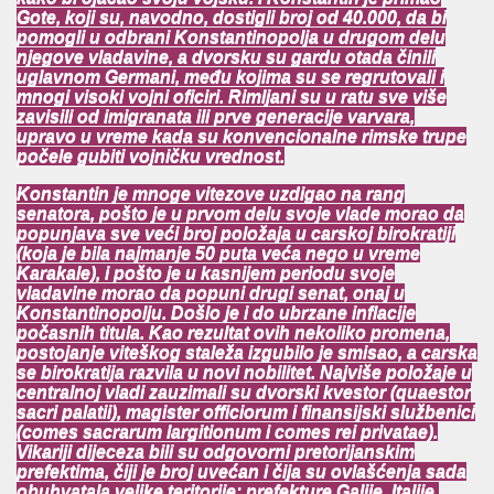
Gote, koji su, navodno, dostigli broj od 40.000, da bi
pomogli u odbrani Konstantinopolja u drugom delu
njegove vladavine, a dvorsku su gardu otada činili
uglavnom Germani, među kojima su se regrutovali i
mnogi visoki vojni oficiri. Rimljani su u ratu sve više
zavisili od imigranata ili prve generacije varvara,
upravo u vreme kada su konvencionalne rimske trupe
počele gubiti vojničku vrednost.
Konstantin je mnoge vitezove uzdigao na rang
senatora, pošto je u prvom delu svoje vlade morao da
popunjava sve veći broj položaja u carskoj birokratiji
(koja je bila najmanje 50 puta veća nego u vreme
Karakale), i pošto je u kasnijem periodu svoje
vladavine morao da popuni drugi senat, onaj u
Konstantinopolju. Došlo je i do ubrzane inflacije
počasnih titula. Kao rezultat ovih nekoliko promena,
postojanje viteškog staleža izgubilo je smisao, a carska
se birokratija razvila u novi nobilitet. Najviše položaje u
centralnoj vladi zauzimali su dvorski kvestor (quaestor
sacri palatii), magister officiorum i finansijski službenici
(comes sacrarum largitionum i comes rei privatae).
Vikariji dijeceza bili su odgovorni pretorijanskim
prefektima, čiji je broj uvećan i čija su ovlašćenja sada
obuhvatala velike teritorije: prefekture Galije, Italije,