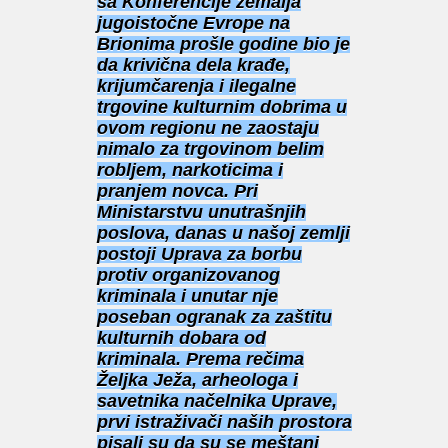
sa Konferencije zemalja
jugoistočne Evrope na
Brionima prošle godine bio je
da krivična dela krađe,
krijumčarenja i ilegalne
trgovine kulturnim dobrima u
ovom regionu ne zaostaju
nimalo za trgovinom belim
robljem, narkoticima i
pranjem novca. Pri
Ministarstvu unutrašnjih
poslova, danas u našoj zemlji
postoji Uprava za borbu
protiv organizovanog
kriminala i unutar nje
poseban ogranak za zaštitu
kulturnih dobara od
kriminala. Prema rečima
Željka Ježa, arheologa i
savetnika načelnika Uprave,
prvi istraživači naših prostora
pisali su da su se meštani