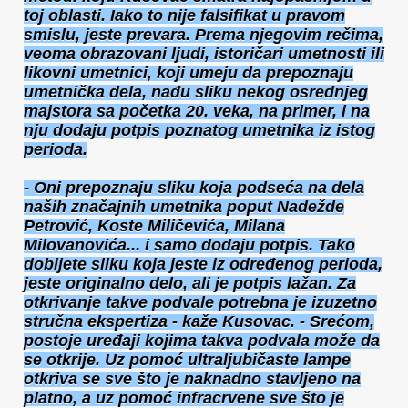
toj oblasti. Iako to nije falsifikat u pravom
smislu, jeste prevara. Prema njegovim rečima,
veoma obrazovani ljudi, istoričari umetnosti ili
likovni umetnici, koji umeju da prepoznaju
umetnička dela, nađu sliku nekog osrednjeg
majstora sa početka 20. veka, na primer, i na
nju dodaju potpis poznatog umetnika iz istog
perioda.
- Oni prepoznaju sliku koja podseća na dela
naših značajnih umetnika poput Nadežde
Petrović, Koste Miličevića, Milana
Milovanovića... i samo dodaju potpis. Tako
dobijete sliku koja jeste iz određenog perioda,
jeste originalno delo, ali je potpis lažan. Za
otkrivanje takve podvale potrebna je izuzetno
stručna ekspertiza - kaže Kusovac. - Srećom,
postoje uređaji kojima takva podvala može da
se otkrije. Uz pomoć ultraljubičaste lampe
otkriva se sve što je naknadno stavljeno na
platno, a uz pomoć infracrvene sve što je