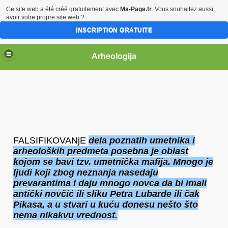
Ce site web a été créé gratuitement avec
Ma-Page.fr
. Vous souhaitez aussi
avoir votre propre site web ?
INSCRIPTION GRATUITE
Arheologija
FALSIFIKOVANjE
dela poznatih umetnika i
arheoloških predmeta posebna je oblast
kojom se bavi tzv. umetnička mafija. Mnogo je
ljudi koji zbog neznanja nasedaju
prevarantima i daju mnogo novca da bi imali
antički novčić ili sliku Petra Lubarde ili čak
Pikasa, a u stvari u kuću donesu nešto što
nema nikakvu vrednost.