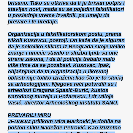
brisano. Tako se otkriva da li je brisan potpis i
stavljen novi, mada su se pojedini falsifikatori
u poslednje vreme izveštili, pa umeju da
prevare i te uređaje.
Organizacija u falsifikatorskom poslu, prema
Nikoli Kusovcu, postoji. On kaže da je siguran
da je nekoliko slikara iz Beograda svoje veliko
znanje i umeće stavilo u službu ljudi sa one
strane zakona, i da bi policija trebalo malo
više time da se pozabavi. Kusovac, ipak,
objašnjava da ta organizacija u likovnoj
oblasti nije toliko izražena kao što je to slučaj
sa arheologijom. Njegove reči potvrdili su i
arheolozi Dragana Spasić-Đurić, kustos
Narodnog muzeja u Požarevcu, i dr Miloje
Vasić, direktor Arheološkog instituta SANU.
PREVARILI MIRU
JEDNOM prilikom Mira Marković je dobila na
poklon sliku Nadežde Petrović. Kao izuzetno