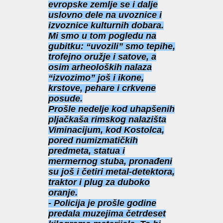
evropske zemlje se i dalje
uslovno dele na uvoznice i
izvoznice kulturnih dobara.
Mi smo u tom pogledu na
gubitku: “uvozili” smo tepihe,
trofejno oružje i satove, a
osim arheoloških nalaza
“izvozimo” još i ikone,
krstove, pehare i crkvene
posude.
Prošle nedelje kod uhapšenih
pljačkaša rimskog nalazišta
Viminacijum, kod Kostolca,
pored numizmatičkih
predmeta, statua i
mermernog stuba, pronađeni
su još i četiri metal-detektora,
traktor i plug za duboko
oranje.
- Policija je prošle godine
predala muzejima četrdeset