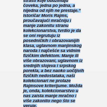
strasti koje obuzimaju
čoveka, jedna po jedna, a
nijedna od njih ne prestaje.”
Istoričar Moris Rajms,
proučavajući mračniju i
manje zakonitu stranu
kolekcionarstva, tvrdio je da
se oni regrutuju iz
posedničkih i obrazovanijih
klasa, uglavnom manjinskog
naroda i najčešće sa vidnim
fizičkim defektom. Manje ili
više obrazovani, uglavnom iz
srednjih slojeva i srpskog
porekla, a bez naoko uočljivih
fizičkih nedostataka, naši
kolekcionari ne prolaze
Rajmsove kriterijume. Možda
je, onda, kolekcionarstvo u
nas zaista manje mračno i
više zakonito nego što se
veruje.