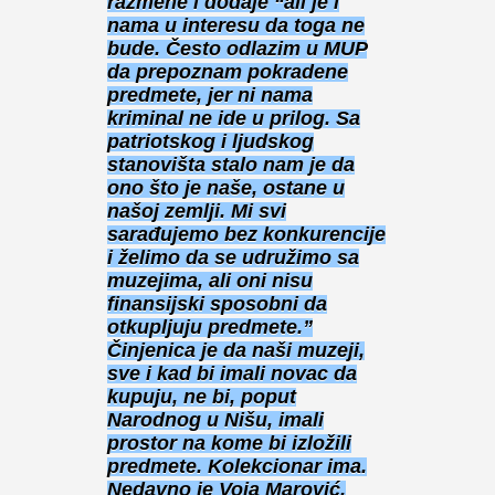
razmene i dodaje “ali je i
nama u interesu da toga ne
bude. Često odlazim u MUP
da prepoznam pokradene
predmete, jer ni nama
kriminal ne ide u prilog. Sa
patriotskog i ljudskog
stanovišta stalo nam je da
ono što je naše, ostane u
našoj zemlji. Mi svi
sarađujemo bez konkurencije
i želimo da se udružimo sa
muzejima, ali oni nisu
finansijski sposobni da
otkupljuju predmete.”
Činjenica je da naši muzeji,
sve i kad bi imali novac da
kupuju, ne bi, poput
Narodnog u Nišu, imali
prostor na kome bi izložili
predmete. Kolekcionar ima.
Nedavno je Voja Marović,