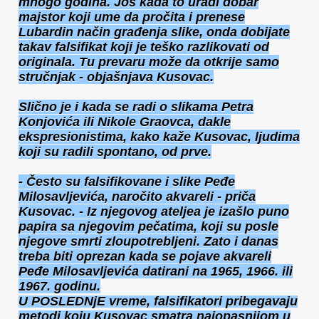
mnogo godina. Još kada to uradi dobar
majstor koji ume da pročita i prenese
Lubardin način građenja slike, onda dobijate
takav falsifikat koji je teško razlikovati od
originala. Tu prevaru može da otkrije samo
stručnjak - objašnjava Kusovac.
Slično je i kada se radi o slikama Petra
Konjovića ili Nikole Graovca, dakle
ekspresionistima, kako kaže Kusovac, ljudima
koji su radili spontano, od prve.
- Često su falsifikovane i slike Peđe
Milosavljevića, naročito akvareli - priča
Kusovac. - Iz njegovog ateljea je izašlo puno
papira sa njegovim pečatima, koji su posle
njegove smrti zloupotrebljeni. Zato i danas
treba biti oprezan kada se pojave akvareli
Peđe Milosavljevića datirani na 1965, 1966. ili
1967. godinu.
U POSLEDNjE vreme, falsifikatori pribegavaju
metodi koju Kusovac smatra najopasnijom u