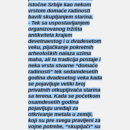
istočne Srbije kao nekom
vrstom domaće radinosti
bavili skupljanjem starina.
- Tek sa uspostavljanjem
organizovanog tržišta
antikviteta krajem
devetnaestog i u dvadesetom
veku, pljačkanje pokretnih
arheoloških nalaza uzima
maha, ali ta tradicija postaje i
neka vrsta stvarne “domaće
radinosti” tek sedamdesetih
godina dvadesetog veka kada
se pojavljuje veliki broj
privatnih otkupljivača starina
sa terena. Kada se početkom
osamdesetih godina
pojavljuju uređaji za
otkrivanje metala u zemlji,
koji su pre svega pravljeni za
vojne potrebe, “skupljači” su