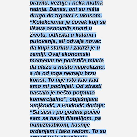
pravilu, vezuje i neka mutna
radnja. Danas, oni su ništa
drugo do trgovci s ukusom.
“Kolekcionar je čovek koji se
lišava osnovnih stvari u
životu, odlaska u kafanu i
putovanja, ali odvaja novac
da kupi starinu i zadrži je u
zemlji. Ovaj ekonomski
momenat ne podstiče mlade
da ulažu u nešto neprolazno,
a da od toga nemaju brzu
korist. To nije isto kao kad
smo mi počinjali. Od strasti
nastalo je nešto potpuno
komercijalno”, objašnjava
Stojković, a Pavlović dodaje:
“Sa šest i po godina počeo
sam se baviti filatelijom, pa
numizmatikom, kasnije
ordenjem i tako redom. To su