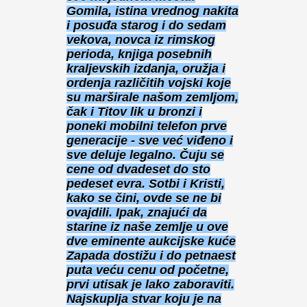
Gomila, istina vrednog nakita
i posuđa starog i do sedam
vekova, novca iz rimskog
perioda, knjiga posebnih
kraljevskih izdanja, oružja i
ordenja različitih vojski koje
su marširale našom zemljom,
čak i Titov lik u bronzi i
poneki mobilni telefon prve
generacije - sve već viđeno i
sve deluje legalno. Čuju se
cene od dvadeset do sto
pedeset evra. Sotbi i Kristi,
kako se čini, ovde se ne bi
ovajdili. Ipak, znajući da
starine iz naše zemlje u ove
dve eminente aukcijske kuće
Zapada dostižu i do petnaest
puta veću cenu od početne,
prvi utisak je lako zaboraviti.
Najskuplja stvar koju je na