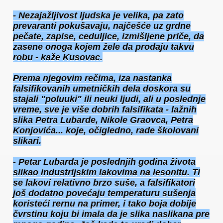
- Nezajažljivost ljudska je velika, pa zato
prevaranti pokušavaju, najčešće uz grdne
pečate, zapise, ceduljice, izmišljene priče, da
zasene onoga kojem žele da prodaju takvu
robu - kaže Kusovac.
Prema njegovim rečima, iza nastanka
falsifikovanih umetničkih dela doskora su
stajali "poluuki" ili neuki ljudi, ali u poslednje
vreme, sve je više dobrih falsifikata - lažnih
slika Petra Lubarde, Nikole Graovca, Petra
Konjovića... koje, očigledno, rade školovani
slikari.
- Petar Lubarda je poslednjih godina života
slikao industrijskim lakovima na lesonitu. Ti
se lakovi relativno brzo suše, a falsifikatori
još dodatno povećaju temperaturu sušenja
koristeći rernu na primer, i tako boja dobije
čvrstinu koju bi imala da je slika naslikana pre