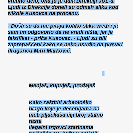
vredno delo, ona ju je dala Direkciji JUL-a.
Ljudi iz Direkcije doneli su odmah sliku kod
Nikole Kusovca na procenu.
- Došli su da me pitaju koliko slika vredi i ja
sam im odgovorio da ne vredi ništa, jer je
falsifikat - priča Kusovac. - Ljudi su bili
zaprepašćeni kako se neko usudio da prevari
drugaricu Miru Marković.
Menjaš, kupuješ, prodaješ
Kako zaštititi arheološko
blago koje je decenijama na
meti pljačkaša čiji broj stalno
raste
Ilegalni trgovci starinama