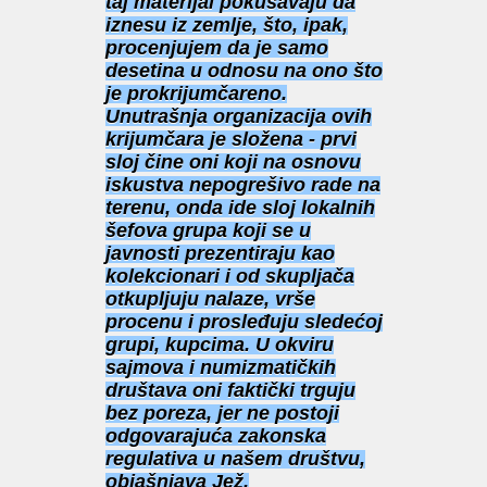
taj materijal pokušavaju da
iznesu iz zemlje, što, ipak,
procenjujem da je samo
desetina u odnosu na ono što
je prokrijumčareno.
Unutrašnja organizacija ovih
krijumčara je složena - prvi
sloj čine oni koji na osnovu
iskustva nepogrešivo rade na
terenu, onda ide sloj lokalnih
šefova grupa koji se u
javnosti prezentiraju kao
kolekcionari i od skupljača
otkupljuju nalaze, vrše
procenu i prosleđuju sledećoj
grupi, kupcima. U okviru
sajmova i numizmatičkih
društava oni faktički trguju
bez poreza, jer ne postoji
odgovarajuća zakonska
regulativa u našem društvu,
objašnjava Jež.