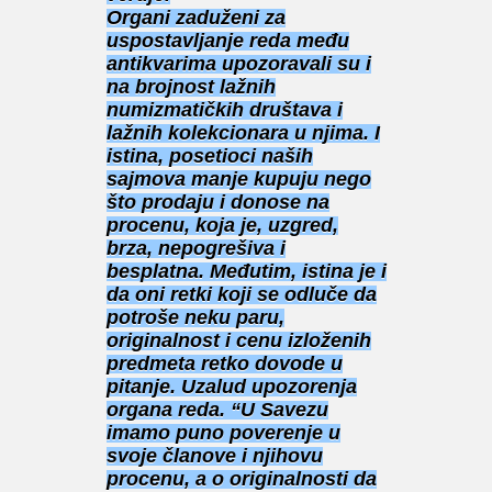
Organi zaduženi za
uspostavljanje reda među
antikvarima upozoravali su i
na brojnost lažnih
numizmatičkih društava i
lažnih kolekcionara u njima. I
istina, posetioci naših
sajmova manje kupuju nego
što prodaju i donose na
procenu, koja je, uzgred,
brza, nepogrešiva i
besplatna. Međutim, istina je i
da oni retki koji se odluče da
potroše neku paru,
originalnost i cenu izloženih
predmeta retko dovode u
pitanje. Uzalud upozorenja
organa reda. “U Savezu
imamo puno poverenje u
svoje članove i njihovu
procenu, a o originalnosti da