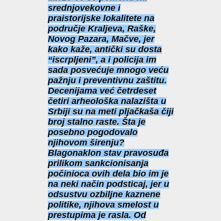
srednjovekovne i
praistorijske lokalitete na
područje Kraljeva, Raške,
Novog Pazara, Mačve, jer
kako kaže, antički su dosta
“iscrpljeni”, a i policija im
sada posvećuje mnogo veću
pažnju i preventivnu zaštitu.
Decenijama već četrdeset
četiri arheološka nalazišta u
Srbiji su na meti pljačkaša čiji
broj stalno raste. Šta je
posebno pogodovalo
njihovom širenju?
Blagonaklon stav pravosuđa
prilikom sankcionisanja
počinioca ovih dela bio im je
na neki način podsticaj, jer u
odsustvu ozbiljne kaznene
politike, njihova smelost u
prestupima je rasla. Od