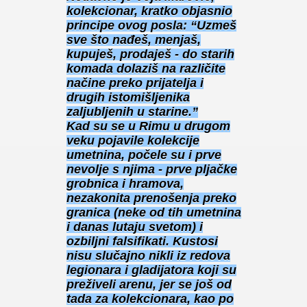
kolekcionar, kratko objasnio
principe ovog posla: “Uzmeš
sve što nađeš, menjaš,
kupuješ, prodaješ - do starih
komada dolaziš na različite
načine preko prijatelja i
drugih istomišljenika
zaljubljenih u starine.”
Kad su se u Rimu u drugom
veku pojavile kolekcije
umetnina, počele su i prve
nevolje s njima - prve pljačke
grobnica i hramova,
nezakonita prenošenja preko
granica (neke od tih umetnina
i danas lutaju svetom) i
ozbiljni falsifikati. Kustosi
nisu slučajno nikli iz redova
legionara i gladijatora koji su
preživeli arenu, jer se još od
tada za kolekcionara, kao po