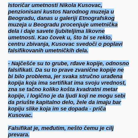
Istoričar umetnosti Nikola Kusovac,
penzionisani kustos Narodnog muzeja u
Beogradu, danas u galeriji Etnografskog
muzeja u Beogradu procenjuje umetnička
dela i daje savete ljubiteljima likovne
umetnosti. Kao čovek u, što bi se reklo,
centru zbivanja, Kusovac svedoči o poplavi
falsifikovanih umetničkih dela.
- Najčešće su to grube, rđave kopije, odnosno
falsifikati. Da su to prave zvanične kopije ne
bi bilo problema, jer svaka stručno urađena
kopija koja ima sertifikat ima svoju vrednost,
zna se tačno koliko košta kvadratni metar
kopije, i logično je da ljudi koji ne mogu sebi
da priušte kapitalno delo, žele da imaju bar
kopiju slike koja im se dopada - priča
Kusovac.
Falsifikat je, međutim, nešto čemu je cilj
prevara.