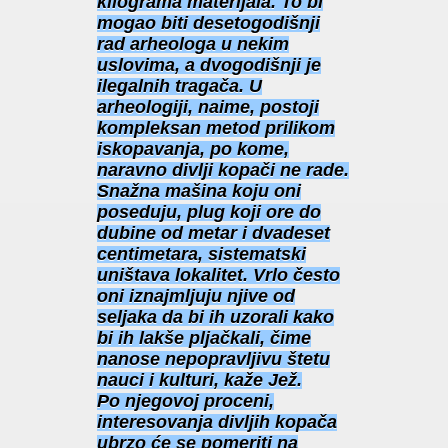
kilograma materijala. To bi
mogao biti desetogodišnji
rad arheologa u nekim
uslovima, a dvogodišnji je
ilegalnih tragača. U
arheologiji, naime, postoji
kompleksan metod prilikom
iskopavanja, po kome,
naravno divlji kopači ne rade.
Snažna mašina koju oni
poseduju, plug koji ore do
dubine od metar i dvadeset
centimetara, sistematski
uništava lokalitet. Vrlo često
oni iznajmljuju njive od
seljaka da bi ih uzorali kako
bi ih lakše pljačkali, čime
nanose nepopravljivu štetu
nauci i kulturi, kaže Jež.
Po njegovoj proceni,
interesovanja divljih kopača
ubrzo će se pomeriti na