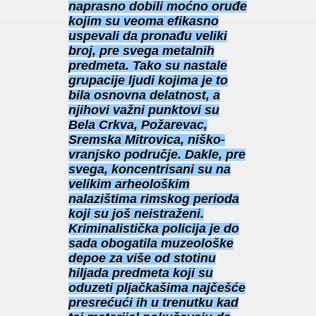
naprasno dobili moćno oruđe
kojim su veoma efikasno
uspevali da pronađu veliki
broj, pre svega metalnih
predmeta. Tako su nastale
grupacije ljudi kojima je to
bila osnovna delatnost, a
njihovi važni punktovi su
Bela Crkva, Požarevac,
Sremska Mitrovica, niško-
vranjsko područje. Dakle, pre
svega, koncentrisani su na
velikim arheološkim
nalazištima rimskog perioda
koji su još neistraženi.
Kriminalistička policija je do
sada obogatila muzeološke
depoe za više od stotinu
hiljada predmeta koji su
oduzeti pljačkašima najčešće
presrećući ih u trenutku kad