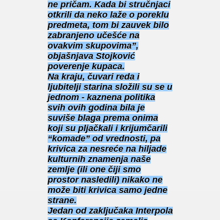
ne pričam. Kada bi stručnjaci
otkrili da neko laže o poreklu
predmeta, tom bi zauvek bilo
zabranjeno učešće na
ovakvim skupovima”,
objašnjava Stojković
poverenje kupaca.
Na kraju, čuvari reda i
ljubitelji starina složili su se u
jednom - kaznena politika
svih ovih godina bila je
suviše blaga prema onima
koji su pljačkali i krijumčarili
“komade” od vrednosti, pa
krivica za nesreće na hiljade
kulturnih znamenja naše
zemlje (ili one čiji smo
prostor nasledili) nikako ne
može biti krivica samo jedne
strane.
Jedan od zaključaka Interpola