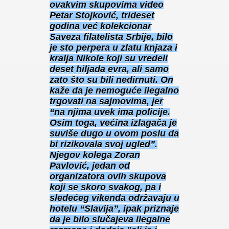
ovakvim skupovima video
Petar Stojković, trideset
godina već kolekcionar
Saveza filatelista Srbije, bilo
je sto perpera u zlatu knjaza i
kralja Nikole koji su vredeli
deset hiljada evra, ali samo
zato što su bili nedirnuti. On
kaže da je nemoguće ilegalno
trgovati na sajmovima, jer
“na njima uvek ima policije.
Osim toga, većina izlagača je
suviše dugo u ovom poslu da
bi rizikovala svoj ugled”.
Njegov kolega Zoran
Pavlović, jedan od
organizatora ovih skupova
koji se skoro svakog, pa i
sledećeg vikenda održavaju u
hotelu “Slavija”, ipak priznaje
da je bilo slučajeva ilegalne