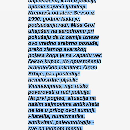
najčešće su, kažu u policiji,
njihovi najveći ljubitelji.
Krenuvši od afere Sevso iz
1990. godine kada je,
podsećanja radi, Miša Grof
uhapšen na aerodromu pri
pokušaju da iz zemlje iznese
ovo vredno srebrno posuđe,
preko zlatnog avarskog
pojasa koga je na Zapadu već
čekao kupac, do opustošenih
arheoloških lokaliteta širom
Srbije, pa i poslednje
nemilosrdne pljačke
Viminacijuma, nije teško
poverovati u reči policije.
Na prvi pogled, situacija na
našim sajmovima antikviteta
ne ide u prilog ovoj sumnji.
Filatelija, numizmatika,
antikviteti, paleontologija -
sve na jednom mestu.