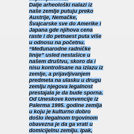
Dalje arheološki nalazi iz
naše zemlje putuju preko
Austrije, Nemačke,
Švajcarske sve do Amerike i
Japana gde njihova cena
raste i do petnaest puta više
u odnosu na početnu.
“Međunarodne radničke
linije” usled nestašice u
našem društvu, skoro da i
nisu kontrolisane na izlazu iz
zemlje, a prijavljivanjem
predmeta na ulasku u drugu
zemlju njegova legalnost
prestajala je da bude sporna.
Od Uneskove konvencije iz
Palerma 1995. godine zemlja
u koju je kulturno dobro
došlo ilegalnom trgovinom
obavezna je da ga vrati u
domicijelnu zemlju. Ipak,