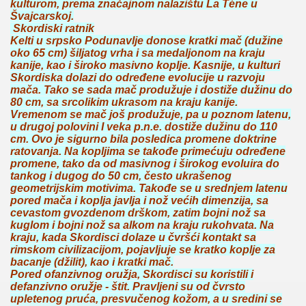
kulturom, prema značajnom nalazištu La Téne u
Švajcarskoj.
Skordiski ratnik
Kelti u srpsko Podunavlje donose kratki mač (dužine
oko 65 cm) šiljatog vrha i sa medaljonom na kraju
kanije, kao i široko masivno koplje. Kasnije, u kulturi
Skordiska dolazi do određene evolucije u razvoju
mača. Tako se sada mač produžuje i dostiže dužinu do
80 cm, sa srcolikim ukrasom na kraju kanije.
Vremenom se mač još produžuje, pa u poznom latenu,
u drugoj polovini I veka p.n.e. dostiže dužinu do 110
cm. Ovo je sigurno bila posledica promene doktrine
ratovanja. Na kopljima se takođe primećuju određene
promene, tako da od masivnog i širokog evoluira do
tankog i dugog do 50 cm, često ukrašenog
geometrijskim motivima. Takođe se u srednjem latenu
pored mača i koplja javlja i nož većih dimenzija, sa
cevastom gvozdenom drškom, zatim bojni nož sa
kuglom i bojni nož sa alkom na kraju rukohvata. Na
kraju, kada Skordisci dolaze u čvršći kontakt sa
rimskom civilizacijom, pojavljuje se kratko koplje za
bacanje (džilit), kao i kratki mač.
Pored ofanzivnog oružja, Skordisci su koristili i
defanzivno oružje - štit. Pravljeni su od čvrsto
upletenog pruća, presvučenog kožom, a u sredini se