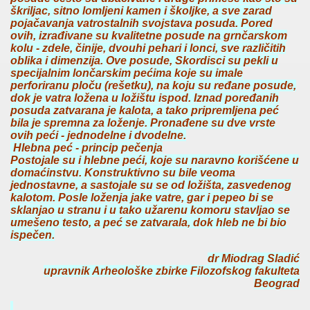
škriljac, sitno lomljeni kamen i školjke, a sve zarad
pojačavanja vatrostalnih svojstava posuda. Pored
ovih, izrađivane su kvalitetne posude na grnčarskom
kolu - zdele, činije, dvouhi pehari i lonci, sve različitih
oblika i dimenzija. Ove posude, Skordisci su pekli u
specijalnim lončarskim pećima koje su imale
perforiranu ploču (rešetku), na koju su ređane posude,
dok je vatra ložena u ložištu ispod. Iznad poređanih
posuda zatvarana je kalota, a tako pripremljena peć
bila je spremna za loženje. Pronađene su dve vrste
ovih peći - jednodelne i dvodelne.
Hlebna peć - princip pečenja
Postojale su i hlebne peći, koje su naravno korišćene u
domaćinstvu. Konstruktivno su bile veoma
jednostavne, a sastojale su se od ložišta, zasvedenog
kalotom. Posle loženja jake vatre, gar i pepeo bi se
sklanjao u stranu i u tako užarenu komoru stavljao se
umešeno testo, a peć se zatvarala, dok hleb ne bi bio
ispečen.
dr Miodrag Sladić
upravnik Arheološke zbirke Filozofskog fakulteta
Beograd