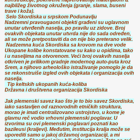
najbližeg životnog okruženja (granje, slama, buseni
trave i koža).
Selo Skordiska u srpskom Podunavlju
Nadzemni pravougaoni objekti građeni su uglavnom
unutar utvrđenih naselja, po pravilu uz zidove. Broj
ovakvih objekata unutar utvrda nije do sada određen,
ali se može pretpostaviti da on nije bio preterano velik.
Nadzemna kuća Skordiska sa krovom na dve vode
Ukopane kolibe konstatovane su kako u opidima, tako
i u naseljima na otvorenom. Veći broj ovakvih naselja
otkriven je prilikom gradnje modernog auto-puta kroz
Srem, a njihovo arheološko istraživanje pomoglo je da
se rekonstruiše izgled ovih objekata i organizacija ovih
naselja.
Tip keltskih ukopanih kuća-koliba
Državna i društvena organizacija Skordiska
Jak plemenski savez kao što je to bio savez Skordiska,
iako sastavljen od raznorodnih etničkih struktura,
morao je imati centralizovano ustrojstvo, u kome je
glavnu reč vodio vrhovni plemenski poglavar. U
izvorima su ovi plemenski poglavari poznati kao
bazileusi (kraljevi). Međutim, institucija kralja može se
uporediti samo u jakoj državnoj organizaciji, a mi