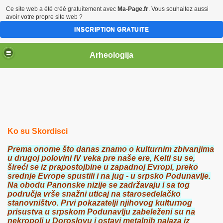
Ce site web a été créé gratuitement avec
Ma-Page.fr
. Vous souhaitez aussi
avoir votre propre site web ?
INSCRIPTION GRATUITE
Arheologija
Ko su Skordisci
Prema onome što danas znamo o kulturnim zbivanjima
u drugoj polovini IV veka pre naše ere, Kelti su se,
šireći se iz prapostojbine u zapadnoj Evropi, preko
srednje Evrope spustili i na jug - u srpsko Podunavlje.
Na obodu Panonske nizije se zadržavaju i sa tog
područja vrše snažni uticaj na starosedelačko
stanovništvo. Prvi pokazatelji njihovog kulturnog
prisustva u srpskom Podunavlju zabeleženi su na
nekropoli u Doroslovu i ostavi metalnih nalaza iz