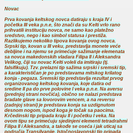
Novac
Prva kovanja keltskog novca datiraju s kraja IV i
početka III veka p.n.e, što znači da su Kelti vrlo rano
prihvatili instituciju novca, ne samo kao platežno
sredstvo, nego i kao simbol statusa i prestiža.
Razlikujemo nekoliko tipova kovanja ovog novca.
Srpski tip, kovan u III veku, predstavlja monete veće
debljine i na njemu se primećuje sažimanje elemenata
sa novca makedonskih vladara Filipa II i Aleksandra
Velikog, čiji su novac Kelti voleli da imitiraju (tj.
falsifikuju). Tzv. prelazni tip sažima srpski i sremski tip,
a karakterističan je po predstavama mitskog krilatog
konja - pegaza. Sremski tip predstavlja rezultat prvog
organizovanog keltskog kovanja, koje datira od
sredine II pa do prve polovine I veka p.n.e. Na aversu
(prednjoj strani novčića), obično se nalazi predstava
bradate glave sa lovorovim vencem, a na reversu
(zadnjoj strani) je predstava konja sa uzdignutom
desnom nogom, ispod koga je točak sa paocima.
Krčedinski tip pripada kraju II i početku I veka. Na
ovom tipu se primećuju sjedinjeni elementi tetradrahmi
Filipa II i Aleksandra, a takođe se oseća i jak uticaj sa
područja Transilvanije. Istočnoslavonski tip pripada