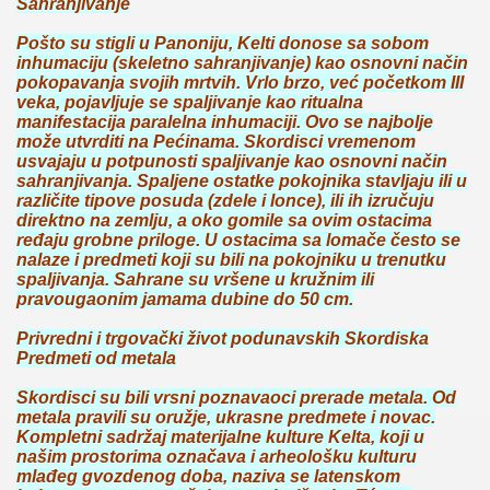
Sahranjivanje
Pošto su stigli u Panoniju, Kelti donose sa sobom
inhumaciju (skeletno sahranjivanje) kao osnovni način
pokopavanja svojih mrtvih. Vrlo brzo, već početkom III
veka, pojavljuje se spaljivanje kao ritualna
manifestacija paralelna inhumaciji. Ovo se najbolje
može utvrditi na Pećinama. Skordisci vremenom
usvajaju u potpunosti spaljivanje kao osnovni način
sahranjivanja. Spaljene ostatke pokojnika stavljaju ili u
različite tipove posuda (zdele i lonce), ili ih izručuju
direktno na zemlju, a oko gomile sa ovim ostacima
ređaju grobne priloge. U ostacima sa lomače često se
nalaze i predmeti koji su bili na pokojniku u trenutku
spaljivanja. Sahrane su vršene u kružnim ili
pravougaonim jamama dubine do 50 cm.
Privredni i trgovački život podunavskih Skordiska
Predmeti od metala
Skordisci su bili vrsni poznavaoci prerade metala. Od
metala pravili su oružje, ukrasne predmete i novac.
Kompletni sadržaj materijalne kulture Kelta, koji u
našim prostorima označava i arheološku kulturu
mlađeg gvozdenog doba, naziva se latenskom