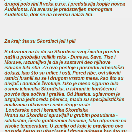
drugoj polovini II veka p.n.e. i predstavlja kopije novca
Audelonta. Na aversu je predstavljen monogram
Audelonta, dok se na reversu nalazi lira.
Za kraj: šta su Skordisci jeli i pili
S obzirom na to da su Skordisci svoj životni prostor
našli u priobalju velikih reka - Dunava, Save, Tise i
Morave, razumljivo je da je sastavni deo njihove
ishrane bila riba. Za ovo postoje i posredni arheološki
dokazi, kao što su udice i osti. Pored ribe, ovi siloviti
ratnici hranili su se i drugom vrstom mesa, kao što su
divljač i domaće životinje. Iako je meso sigurno bilo
osnov jelovnika Skordiska, u ishrani je korišćeno i
povrće tipa sočiva i graška. Od žitarica, uglavnom je
uzgajana jednoreda pšenica, mada su specijalističkim
analizama otkrivene i neke druge vrste.
Lončarske peći i keramika Skordiska
Hranu su Skordisci spravljali u grubim posudama -
situlastim, često grafitiranim loncima, tako otpornim na
visoke temperature. U zemlju od koje je pravljeno ovo
posuđe često su ubacivane i druge primese kao što su