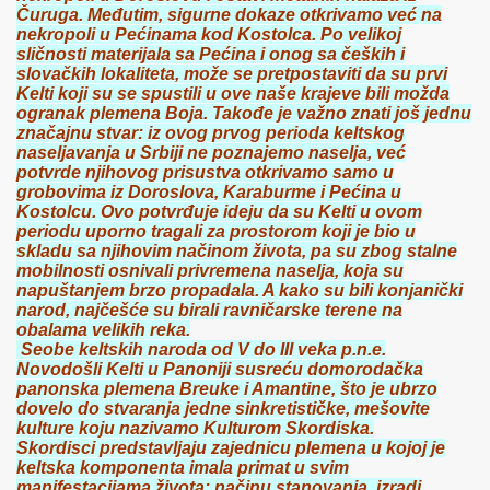
Čuruga. Međutim, sigurne dokaze otkrivamo već na
nekropoli u Pećinama kod Kostolca. Po velikoj
sličnosti materijala sa Pećina i onog sa čeških i
slovačkih lokaliteta, može se pretpostaviti da su prvi
Kelti koji su se spustili u ove naše krajeve bili možda
ogranak plemena Boja. Takođe je važno znati još jednu
značajnu stvar: iz ovog prvog perioda keltskog
naseljavanja u Srbiji ne poznajemo naselja, već
potvrde njihovog prisustva otkrivamo samo u
grobovima iz Doroslova, Karaburme i Pećina u
Kostolcu. Ovo potvrđuje ideju da su Kelti u ovom
periodu uporno tragali za prostorom koji je bio u
skladu sa njihovim načinom života, pa su zbog stalne
mobilnosti osnivali privremena naselja, koja su
napuštanjem brzo propadala. A kako su bili konjanički
narod, najčešće su birali ravničarske terene na
obalama velikih reka.
Seobe keltskih naroda od V do III veka p.n.e.
Novodošli Kelti u Panoniji susreću domorodačka
panonska plemena Breuke i Amantine, što je ubrzo
dovelo do stvaranja jedne sinkretističke, mešovite
kulture koju nazivamo Kulturom Skordiska.
Skordisci predstavljaju zajednicu plemena u kojoj je
keltska komponenta imala primat u svim
manifestacijama života: načinu stanovanja, izradi