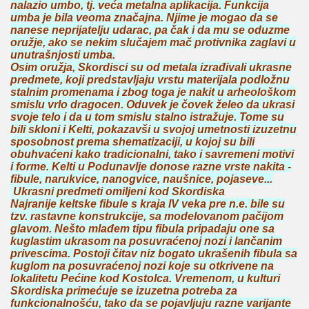
nalazio umbo, tj. veća metalna aplikacija. Funkcija
umba je bila veoma značajna. Njime je mogao da se
nanese neprijatelju udarac, pa čak i da mu se oduzme
oružje, ako se nekim slučajem mač protivnika zaglavi u
unutrašnjosti umba.
Osim oružja, Skordisci su od metala izrađivali ukrasne
predmete, koji predstavljaju vrstu materijala podložnu
stalnim promenama i zbog toga je nakit u arheološkom
smislu vrlo dragocen. Oduvek je čovek želeo da ukrasi
svoje telo i da u tom smislu stalno istražuje. Tome su
bili skloni i Kelti, pokazavši u svojoj umetnosti izuzetnu
sposobnost prema shematizaciji, u kojoj su bili
obuhvaćeni kako tradicionalni, tako i savremeni motivi
i forme. Kelti u Podunavlje donose razne vrste nakita -
fibule, narukvice, nanogvice, naušnice, pojaseve...
Ukrasni predmeti omiljeni kod Skordiska
Najranije keltske fibule s kraja IV veka pre n.e. bile su
tzv. rastavne konstrukcije, sa modelovanom pačijom
glavom. Nešto mlađem tipu fibula pripadaju one sa
kuglastim ukrasom na posuvraćenoj nozi i lančanim
privescima. Postoji čitav niz bogato ukrašenih fibula sa
kuglom na posuvraćenoj nozi koje su otkrivene na
lokalitetu Pećine kod Kostolca. Vremenom, u kulturi
Skordiska primećuje se izuzetna potreba za
funkcionalnošću, tako da se pojavljuju razne varijante