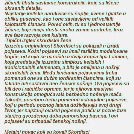
žičanih fibula sastavne konstrukcije, koje su lišene
ukrasnih detalja.
Najstarije keltske narukvice su šuplje, livene i glatke u
obliku gusenice, kao i one sastavljene od velikih
kalotastih članaka. Pored ovih, tu su i jednostavnije
žičane, koje imaju dosta široko vreme upotrebe, kroz
sve faze razvoja ove kulture.
Tipični izgled skordiske žene
Izuzetnu originalnost Skordisci su pokazali u izradi
pojaseva. Kožni pojasevi su imali različito modelovane
kopče, od kojih se naročito izdvaja kopča tipa Laminci,
koja predstavlja izuzetnu simbiozu keltskih i
tradicionalnih elemenata, a bila je omiljena u nošnji
skordiskih žena. Među lančanim pojasevima treba
pomenuti one sa dužim tordiranim člancima, koji su
takođe bili sastavni deo ženske nošnje. Ovi pojasevi su
bili deo i ratničke opreme, jer je njihova masivna
konstrukcija omogućavala bezbedno nošenje mača.
Takođe, posebno treba pomenuti astragalne pojaseve,
koji u periodu poznog latena doživljavaju svoj drugi
život, jer najstariji ovakvi pojasevi potiču iz pozne faze
starijeg gvozdenog doba panonskog basena. I ovi
pojasevi su pripadali ženskoj nošnji.
Metalni novac koji su kovali Skordisci