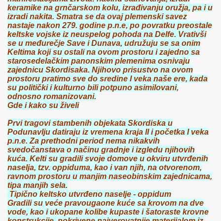
keramike na grnčarskom kolu, izrađivanju oružja, pa i u
izradi nakita. Smatra se da ovaj plemenski savez
nastaje nakon 279. godine p.n.e, po povratku preostale
keltske vojske iz neuspelog pohoda na Delfe. Vrativši
se u međurečje Save i Dunava, udružuju se sa onim
Keltima koji su ostali na ovom prostoru i zajedno sa
starosedelačkim panonskim plemenima osnivaju
zajednicu Skordisaka. Njihovo prisustvo na ovom
prostoru pratimo sve do sredine I veka naše ere, kada
su politički i kulturno bili potpuno asimilovani,
odnosno romanizovani.
Gde i kako su živeli
Prvi tragovi stambenih objekata Skordiska u
Podunavlju datiraju iz vremena kraja II i početka I veka
p.n.e. Za prethodni period nema nikakvih
svedočanstava o načinu gradnje i izgledu njihovih
kuća. Kelti su gradili svoje domove u okviru utvrđenih
naselja, tzv. oppiduma, kao i van njih, na otvorenom,
ravnom prostoru u manjim naseobinskim zajednicama,
tipa manjih sela.
Tipično keltsko utvrđeno naselje - oppidum
Gradili su veće pravougaone kuće sa krovom na dve
vode, kao i ukopane kolibe kupaste i šatoraste krovne
konstrukcije, pokrivene najverovatnije materijalom iz