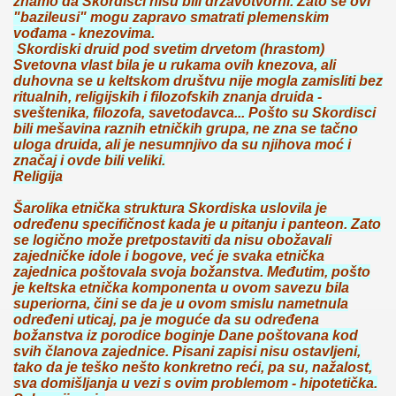
znamo da Skordisci nisu bili državotvorni. Zato se ovi
"bazileusi" mogu zapravo smatrati plemenskim
vođama - knezovima.
Skordiski druid pod svetim drvetom (hrastom)
Svetovna vlast bila je u rukama ovih knezova, ali
duhovna se u keltskom društvu nije mogla zamisliti bez
ritualnih, religijskih i filozofskih znanja druida -
sveštenika, filozofa, savetodavca... Pošto su Skordisci
bili mešavina raznih etničkih grupa, ne zna se tačno
uloga druida, ali je nesumnjivo da su njihova moć i
značaj i ovde bili veliki.
Religija
Šarolika etnička struktura Skordiska uslovila je
određenu specifičnost kada je u pitanju i panteon. Zato
se logično može pretpostaviti da nisu obožavali
zajedničke idole i bogove, već je svaka etnička
zajednica poštovala svoja božanstva. Međutim, pošto
je keltska etnička komponenta u ovom savezu bila
superiorna, čini se da je u ovom smislu nametnula
određeni uticaj, pa je moguće da su određena
božanstva iz porodice boginje Dane poštovana kod
svih članova zajednice. Pisani zapisi nisu ostavljeni,
tako da je teško nešto konkretno reći, pa su, nažalost,
sva domišljanja u vezi s ovim problemom - hipotetička.