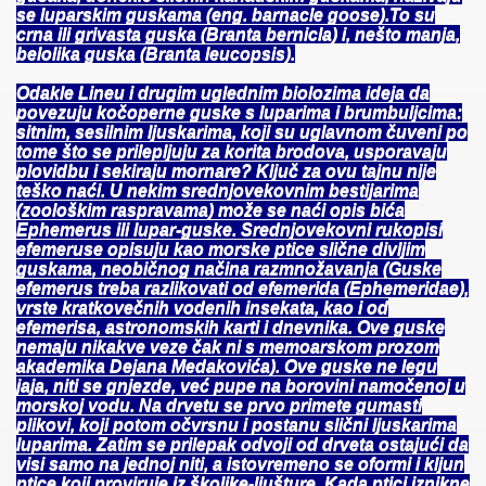
se luparskim guskama (eng. barnacle goose).To su
crna ili grivasta guska (Branta bernicla) i, nešto manja,
belolika guska (Branta leucopsis).
Odakle Lineu i drugim uglednim biolozima ideja da
povezuju kočoperne guske s luparima i brumbuljcima:
sitnim, sesilnim ljuskarima, koji su uglavnom čuveni po
tome što se prilepljuju za korita brodova, usporavaju
plovidbu i sekiraju mornare? Ključ za ovu tajnu nije
teško naći. U nekim srednjovekovnim bestijarima
(zoološkim raspravama) može se naći opis bića
Ephemerus ili lupar-guske. Srednjovekovni rukopisi
efemeruse opisuju kao morske ptice slične divljim
guskama, neobičnog načina razmnožavanja (Guske
efemerus treba razlikovati od efemerida (Ephemeridae),
vrste kratkovečnih vodenih insekata, kao i od
efemerisa, astronomskih karti i dnevnika. Ove guske
nemaju nikakve veze čak ni s memoarskom prozom
akademika Dejana Medakovića). Ove guske ne legu
jaja, niti se gnjezde, već pupe na borovini namočenoj u
morskoj vodu. Na drvetu se prvo primete gumasti
plikovi, koji potom očvrsnu i postanu slični ljuskarima
luparima. Zatim se prilepak odvoji od drveta ostajući da
visi samo na jednoj niti, a istovremeno se oformi i kljun
ptice koji proviruje iz školjke-ljušture. Kada ptici iznikne