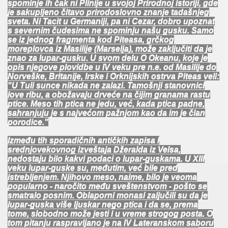
spominje ih čak ni Plinije u svojoj Prirodnoj istoriji, gde
je sakupljeno čitavo prirodoslovno znanje tadašnjeg
sveta. Ni Tacit u Germaniji, pa ni Cezar, dobro upoznat
s severnim čudesima ne spominju našu gusku. Samo
se iz jednog fragmenta kod Piteasa, grčkog
moreplovca iz Masilije (Marselja), može zaključiti da je
znao za lupar-gusku. U svom delu O Okeanu, koje je
opis njegove plovidbe u IV veku pre n.e. od Masilije do
Norveške, Britanije, Irske i Orknijskih ostrva Piteas veli:
"U Tuli sunce nikada ne zalazi. Tamošnji stanovnici
love ribu, a obožavaju drveće na čijim granama rastu
ptice. Meso tih ptica ne jedu, već, kada ptica padne,
sahranjuju je s najvećom pažnjom kao da im je član
porodice."
Između tih sporadičnih antičkih zapisa i
srednjovekovnog izveštaja Džeralda iz Velsa,
nedostaju bilo kakvi podaci o lupar-guskama. U XIII
veku lupar-guske su, međutim, već bile pred
istrebljenjem. Njihovo meso, naime, bilo je veoma
popularno - naročito među sveštenstvom - pošto se
smatralo posnim. Oblaporni monasi zaljučili su da je
lupar-guska više ljuskar nego ptica i da se, prema
tome, slobodno može jesti i u vreme strogog posta. O
tom pitanju raspravljano je na IV Lateranskom saboru