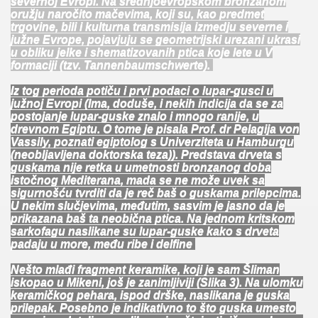
severnoj Evropi. Na srednjoevropskom bronzanom
oružju naročito mačevima, koji su, kao predmet
trgovine, bili i kulturna transmisija izmedju severne i
južne Evrope, pojavjuju se geometrijski urezani ukrasi
u obliku jelke i shematizovanih ptica koje lete u V
formaciji (tzv. Tannenbaumschwerte).
Iz tog perioda potiču i prvi podaci o lupar-gusci u
južnoj Evropi (Ima, doduše, i nekih indicija da se za
postojanje lupar-guske znalo i mnogo ranije, u
drevnom Egiptu. O tome je pisala Prof. dr Pelagija von
Vassily, poznati egiptolog s Univerziteta u Hamburgu
(neobljavljena doktorska teza)). Predstava drveta s
guskama nije retka u umetnosti bronzanog doba
istočnog Mediterana, mada se ne može uvek sa
sigurnošću tvrditi da je reč baš o guskama prilepcima.
U nekim slučjevima, međutim, sasvim je jasno da je
prikazana baš ta neobična ptica. Na jednom kritskom
sarkofagu naslikane su lupar-guske kako s drveta
padaju u more, među ribe i delfine
Nešto mlađi fragment keramike, koji je sam Šliman
iskopao u Mikeni, još je zanimljiviji (Slika 3). Na ulomku
keramičkog pehara, ispod drške, naslikana je guska
prilepak. Posebno je indikativno to što guska umesto