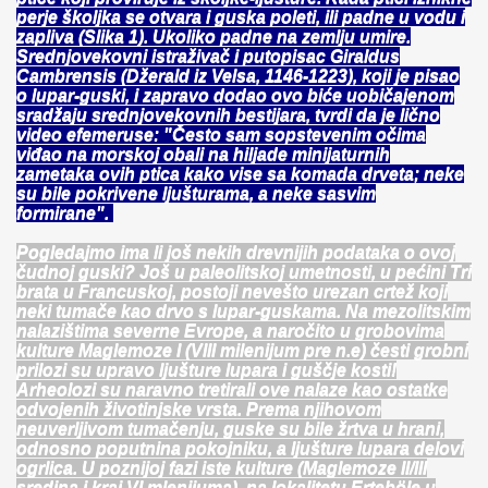
perje školjka se otvara i guska poleti, ili padne u vodu i
zapliva (Slika 1). Ukoliko padne na zemlju umire.
Srednjovekovni istraživač i putopisac Giraldus
Cambrensis (Džerald iz Velsa, 1146-1223), koji je pisao
o lupar-guski, i zapravo dodao ovo biće uobičajenom
sradžaju srednjovekovnih bestijara, tvrdi da je lično
video efemeruse: "Često sam sopstevenim očima
viđao na morskoj obali na hiljade minijaturnih
zametaka ovih ptica kako vise sa komada drveta; neke
su bile pokrivene ljušturama, a neke sasvim
formirane".
Pogledajmo ima li još nekih drevnijih podataka o ovoj
čudnoj guski? Još u paleolitskoj umetnosti, u pećini Tri
brata u Francuskoj, postoji nevešto urezan crtež koji
neki tumače kao drvo s lupar-guskama. Na mezolitskim
nalazištima severne Evrope, a naročito u grobovima
kulture Maglemoze I (VIII milenijum pre n.e) česti grobni
prilozi su upravo ljušture lupara i guščje kosti!
Arheolozi su naravno tretirali ove nalaze kao ostatke
odvojenih životinjske vrsta. Prema njihovom
neuverljivom tumačenju, guske su bile žrtva u hrani,
odnosno poputnina pokojniku, a ljušture lupara delovi
ogrlica. U poznijoj fazi iste kulture (Maglemoze II/III
sredina i kraj VI mlenijuma), na lokalitetu Erteböle u