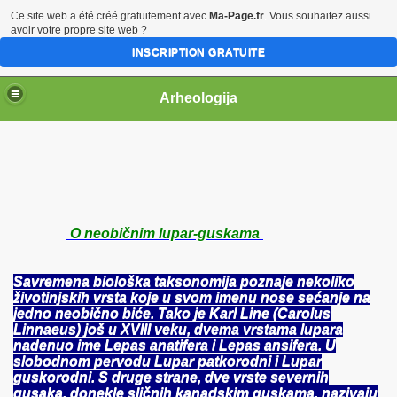
Ce site web a été créé gratuitement avec
Ma-Page.fr
. Vous souhaitez aussi
avoir votre propre site web ?
INSCRIPTION GRATUITE
Arheologija
O neobičnim lupar-guskama
Savremena biološka taksonomija poznaje nekoliko
životinjskih vrsta koje u svom imenu nose sećanje na
jedno neobično biće. Tako je Karl Line (Carolus
Linnaeus) još u XVIII veku, dvema vrstama lupara
nadenuo ime Lepas anatifera i Lepas ansifera. U
slobodnom pervodu Lupar patkorodni i Lupar
guskorodni. S druge strane, dve vrste severnih
gusaka, donekle sličnih kanadskim guskama, nazivaju