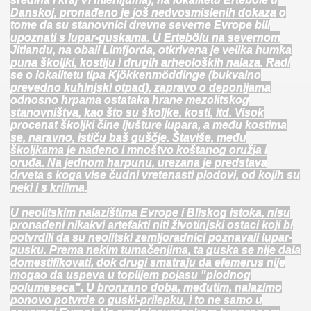
Danskoj, pronađeno je još nedvosmislenih dokaza o
tome da su stanovnici drevne severne Evrope bili
upoznati s lupar-guskama. U Ertebölu na severnom
Jitlandu, na obali Limfjorda, otkrivena je velika humka
puna školjki, kostiju i drugih arheoloških nalaza. Radi
se o lokalitetu tipa Kjökkenmöddinge (bukvalno
prevedno kuhinjski otpad), zapravo o deponijama
odnosno hrpama ostataka hrane mezolitskog
stanovništva, kao što su školjke, kosti, itd. Visok
procenat školjki čine ljušture lupara, a među kostima
se, naravno, ističu baš guščje. Štaviše, među
školjkama je nađeno i mnoštvo koštanog oružja i
oruđa. Na jednom harpunu, urezana je predstava
IJI
drveta s koga vise čudni vretenasti plodovi, od kojih su
neki i s krilima.
U neolitskim nalazištima Evrope i Bliskog istoka, nisu
pronađeni nikakvi artefakti niti životinjski ostaci koji bi
potvrdili da su neolitski zemljoradnici poznavali lupar-
gusku. Prema nekim tumačenjima, ta guska se nije dala
domestifikovati, dok drugi smatraju da efemerus nije
mogao da uspeva u toplijem pojasu "plodnog
polumeseca". U bronzano doba, međutim, nalazimo
ponovo potvrde o guski-prilepku, i to ne samo u