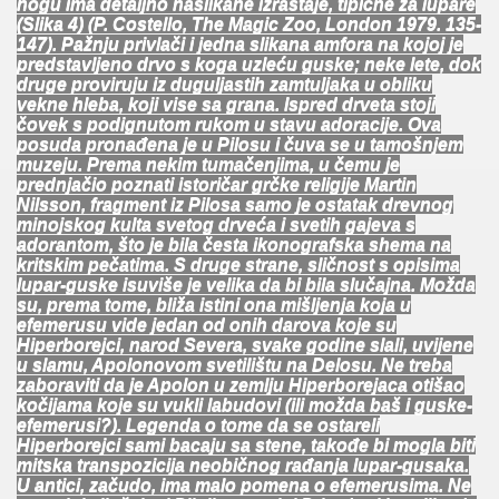
nogu ima detaljno naslikane izraštaje, tipične za lupare
(Slika 4) (P. Costello, The Magic Zoo, London 1979. 135-
147). Pažnju privlači i jedna slikana amfora na kojoj je
predstavljeno drvo s koga uzleću guske; neke lete, dok
druge proviruju iz duguljastih zamtuljaka u obliku
vekne hleba, koji vise sa grana. Ispred drveta stoji
čovek s podignutom rukom u stavu adoracije. Ova
posuda pronađena je u Pilosu i čuva se u tamošnjem
muzeju. Prema nekim tumačenjima, u čemu je
prednjačio poznati istoričar grčke religije Martin
Nilsson, fragment iz Pilosa samo je ostatak drevnog
minojskog kulta svetog drveća i svetih gajeva s
adorantom, što je bila česta ikonografska shema na
kritskim pečatima. S druge strane, sličnost s opisima
lupar-guske isuviše je velika da bi bila slučajna. Možda
su, prema tome, bliža istini ona mišljenja koja u
efemerusu vide jedan od onih darova koje su
Hiperborejci, narod Severa, svake godine slali, uvijene
u slamu, Apolonovom svetilištu na Delosu. Ne treba
zaboraviti da je Apolon u zemlju Hiperborejaca otišao
kočijama koje su vukli labudovi (ili možda baš i guske-
efemerusi?). Legenda o tome da se ostareli
Hiperborejci sami bacaju sa stene, takođe bi mogla biti
mitska transpozicija neobičnog rađanja lupar-gusaka.
U antici, začudo, ima malo pomena o efemerusima. Ne