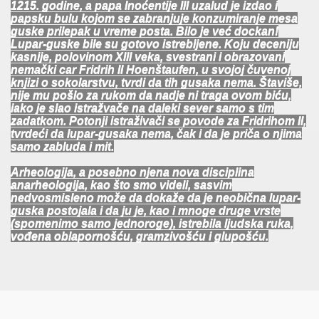
1215. godine, a papa Inoćentije III uzalud je izdao i
papsku bulu kojom se zabranjuje konzumiranje mesa
guske prilepak u vreme posta. Bilo je već dockan!
Lupar-guske bile su gotovo istrebljene. Koju deceniju
kasnije, polovinom XIII veka, svestrani i obrazovani
nemački car Fridrih II Hoenštaufen, u svojoj čuvenoj
knjizi o sokolarstvu, tvrdi da tih gusaka nema. Štaviše,
nije mu pošlo za rukom da nadje ni traga ovom biću,
iako je slao istražvače na daleki sever samo s tim
zadatkom. Potonji istraživači se povode za Fridrihom II,
tvrdeći da lupar-gusaka nema, čak i da je priča o njima
samo zabluda i mit.
Arheologija, a posebno njena nova disciplina
anarheologija, kao što smo videli, sasvim
nedvosmisleno može da dokaže da je neobična lupar-
guska postojala i da ju je, kao i mnoge druge vrste
(spomenimo samo jednoroge), istrebila ljudska ruka,
vođena oblapornošću, gramzivošću i glupošću.